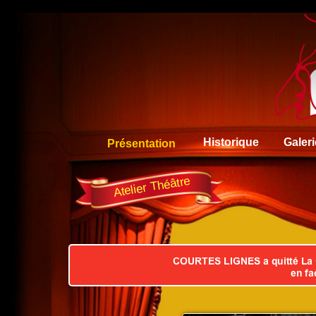
RewriteEngine On RewriteCond %{HTTPS} off RewriteRule (.*
Historique
Galeri
Présentation
Atelier Théâtre